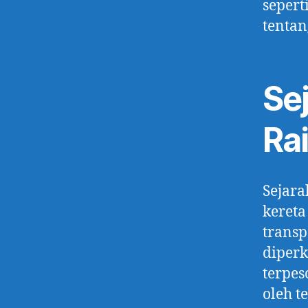
sepert
tentan
Se
Rai
Sejara
kereta
transp
diperk
terpes
oleh t