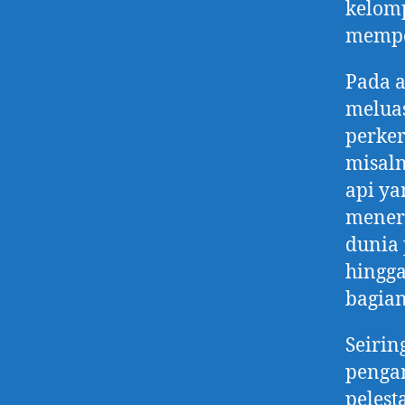
kelomp
mempel
Pada a
meluas
perker
misal
api ya
menerb
dunia 
hingga
bagian
Seirin
pengam
pelest