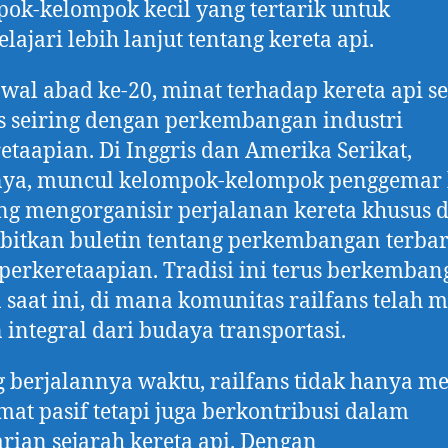
ok-kelompok kecil yang tertarik untuk
ajari lebih lanjut tentang kereta api.
wal abad ke-20, minat terhadap kereta api 
 seiring dengan perkembangan industri
etaapian. Di Inggris dan Amerika Serikat,
nya, muncul kelompok-kelompok penggemar 
ng mengorganisir perjalanan kereta khusus 
itkan buletin tentang perkembangan terbar
perkeretaapian. Tradisi ini terus berkemban
 saat ini, di mana komunitas railfans telah 
 integral dari budaya transportasi.
g berjalannya waktu, railfans tidak hanya m
at pasif tetapi juga berkontribusi dalam
arian sejarah kereta api. Dengan