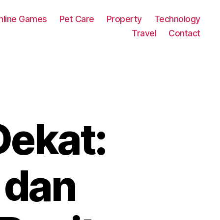
nline Games
Pet Care
Property
Technology
Travel
Contact
Dekat:
s dan