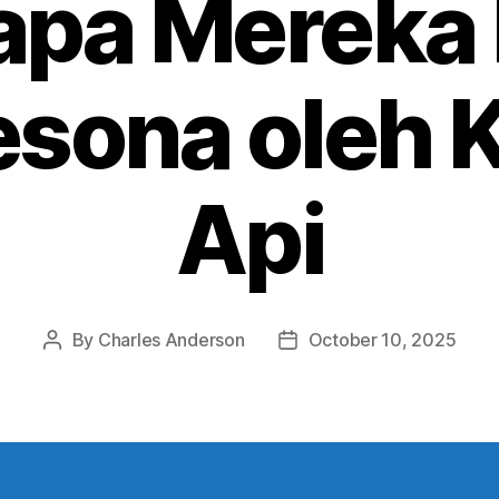
pa Mereka 
sona oleh 
Api
By
Charles Anderson
October 10, 2025
Post
Post
author
date