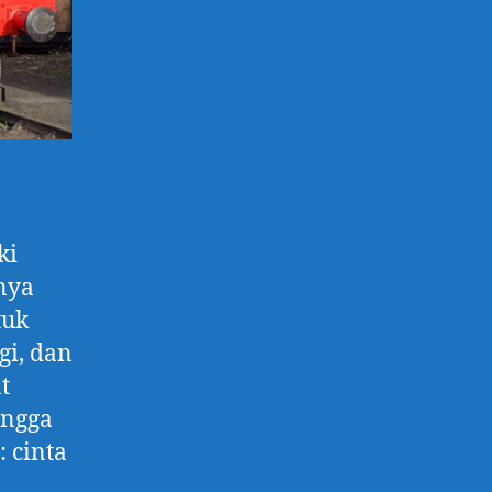
ki
nya
tuk
gi, dan
t
ingga
 cinta