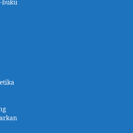
u-buku
etika
ng
warkan