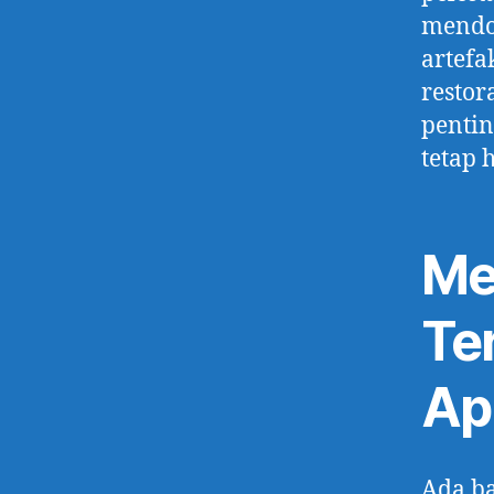
mendo
artefa
restor
pentin
tetap 
Me
Te
Ap
Ada ba