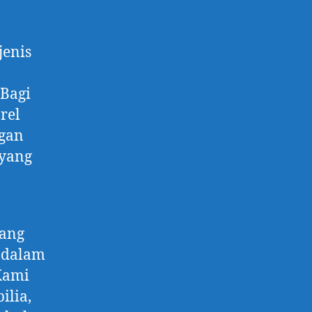
jenis
 Bagi
rel
gan
 yang
yang
ndalam
 Kami
ilia,