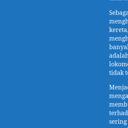
Sebaga
mengha
kereta
mengha
banyak
adala
lokomo
tidak 
Menjad
mengag
membu
terhad
sering