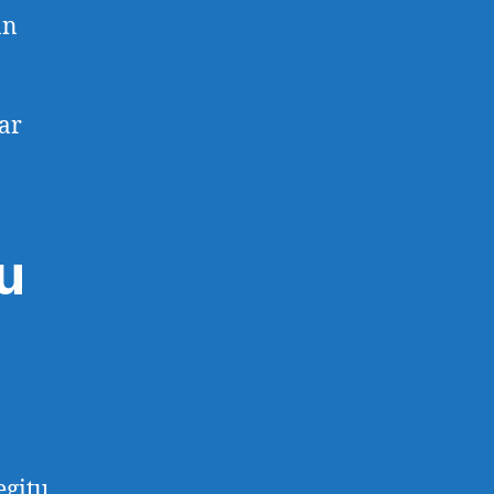
an
ar
u
egitu