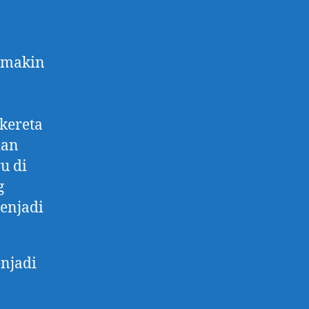
semakin
kereta
dan
u di
g
menjadi
enjadi