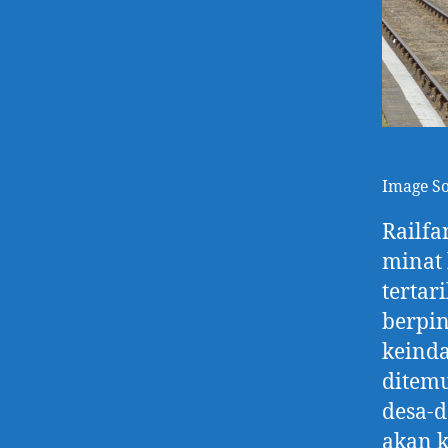
Image S
Railfa
minat 
tertar
berpin
keinda
ditemu
desa-d
akan k