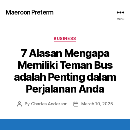
Maeroon Preterm
Menu
Categories
BUSINESS
7 Alasan Mengapa
Memiliki Teman Bus
adalah Penting dalam
Perjalanan Anda
By
Charles Anderson
March 10, 2025
Post
Post
author
date