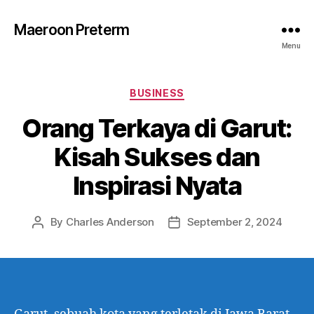
Maeroon Preterm
Menu
Categories
BUSINESS
Orang Terkaya di Garut:
Kisah Sukses dan
Inspirasi Nyata
By
Charles Anderson
September 2, 2024
Post
Post
author
date